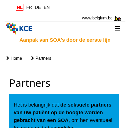
NL
FR
DE
EN
www.belgium.be
☰
Aanpak van SOA's door de eerste lijn
Home
Partners
Partners
Het is belangrijk dat
de seksuele partners
van uw patiënt op de hoogte worden
gebracht van een SOA
, om hen eventueel